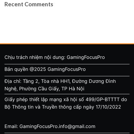
Recent Comments
No comments to show.
Chịu trách nhiệm nội dung: GamingFocusPro
Bản quyền @2025 GamingFocusPro
Địa chỉ: Tầng 2, Tòa nhà HH1, Đường Dương Đình
Nghệ, Phường Cầu Giấy, TP Hà Nội
Giấy phép thiết lập mạng xã hội số 499/GP-BTTTT do
Bộ Thông tin và Truyền thông cấp ngày 17/10/2022
Email:
GamingFocusPro.info@gmail.com