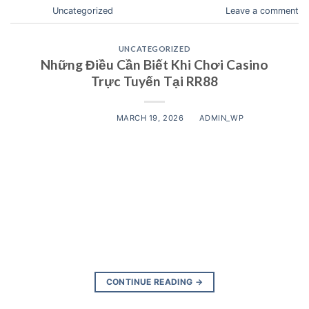
Posted in
Uncategorized
Leave a comment
UNCATEGORIZED
Những Điều Cần Biết Khi Chơi Casino
Trực Tuyến Tại RR88
POSTED ON
MARCH 19, 2026
BY
ADMIN_WP
Meta Description: Tìm hiểu những điều cần biết khi
chơi casino trực tuyến tại RR88. Hướng dẫn các mẹo,
chiến lược, và cách chơi thông minh giúp bạn giành
chiến thắng lớn tại các trò chơi casino. Casino trực
tuyến là một hình thức giải trí thú vị và hấp dẫn, đặc
biệt là tại […]
CONTINUE READING
→